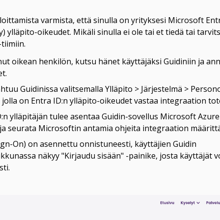
oittamista varmista, että sinulla on yrityksesi Microsoft Entr
 ylläpito-oikeudet. Mikäli sinulla ei ole tai et tiedä tai tarvit
ut oikean henkilön, kutsu hänet käyttäjäksi Guidiniin ja anna
t.
uu Guidinissa valitsemalla Ylläpito > Järjestelmä > Personoi
, jolla on Entra ID:n ylläpito-oikeudet vastaa integraation to
:n ylläpitäjän tulee asentaa Guidin-sovellus Microsoft Azur
ja seurata Microsoftin antamia ohjeita integraation määritt
ign-On) on asennettu onnistuneesti, käyttäjien Guidin 
kkunassa näkyy "Kirjaudu sisään" -painike, josta käyttäjät vo
ti.