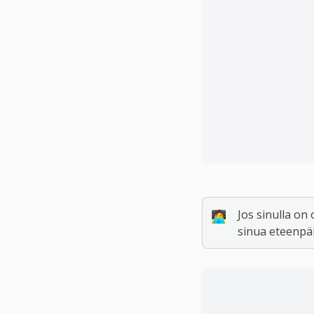
Jos sinulla on
🧑‍💻
sinua eteenpäi