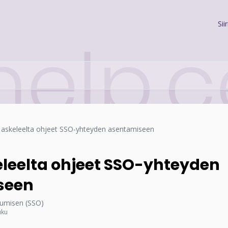
Sii
 askeleelta ohjeet SSO-yhteyden asentamiseen
eleelta ohjeet SSO-yhteyden
seen
tumisen (SSO)
uku