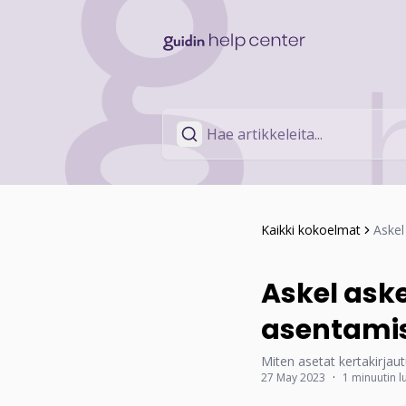
Kaikki kokoelmat
Askel
Askel ask
asentami
Miten asetat kertakirjau
27 May 2023
·
1 minuutin l