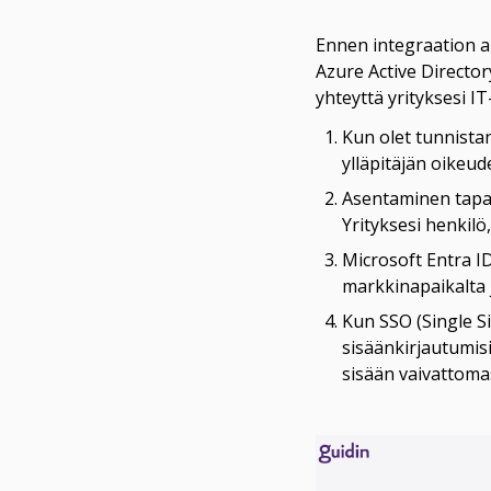
Ennen integraation al
Azure Active Directory)
Kun olet tunnistan
ylläpitäjän oikeude
Asentaminen tapaht
Yrityksesi henkilö
Microsoft Entra ID
markkinapaikalta 
Kun SSO (Single S
sisäänkirjautumisi
sisään vaivattomas