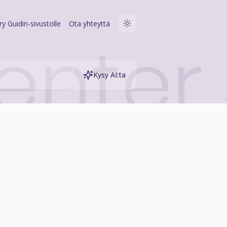
rry Guidin-sivustolle
Ota yhteyttä
Kysy AI:ta