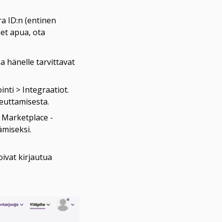
a ID:n (entinen 
set apua, ota 
 hänelle tarvittavat 
nti > Integraatiot. 
teuttamisesta.
e Marketplace -
ämiseksi.
ivat kirjautua 