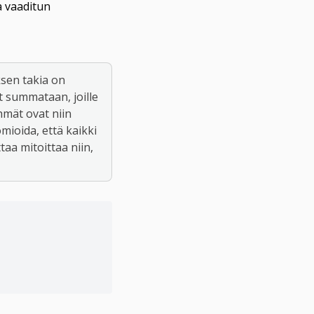
a vaaditun 
sen takia on 
t summataan, joille 
hmät ovat niin 
mioida, että kaikki 
aa mitoittaa niin, 