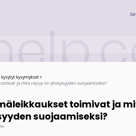
Sii
 kysytyt kysymykset
oimivat ja mitä rajoja on yksityisyyden suojaamiseksi?
mäleikkaukset toimivat ja mi
isyyden suojaamiseksi?
uku