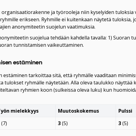
u organisaatiorakenne ja työrooleja niin kyselyiden tuloksia 
ryhmille erikseen. Ryhmille ei kuitenkaan näytetä tuloksia, 
aajien anonymiteetin suojelun vaatimuksia.
nonymiteetin suojelua tehdään kahdella tavalla: 1) Suoran t
uoran tunnistamisen vaikeuttaminen.
isen estäminen
estäminen tarkoittaa sitä, että ryhmälle vaaditaan minimiss
ta tulokset ryhmälle näytetään. Alla oleva taulukko näyttää k
teltavan ryhmien koon (sulkeissa oleva luku) kun huomioidaa
Työn mielekkyys
Muutoskokemus
Pulssi
(7)
3
(5)
3
(5)