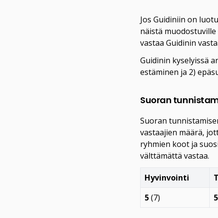
Jos Guidiniin on luot
näistä muodostuville 
vastaa Guidinin vast
Guidinin kyselyissä a
estäminen ja 2) epäs
Suoran tunnistam
Suoran tunnistamisen 
vastaajien määrä, jot
ryhmien koot ja suosi
välttämättä vastaa.
Hyvinvointi
5
(7)
5