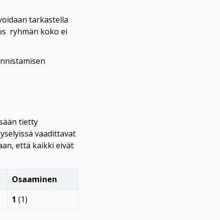
voidaan tarkastella 
jos  ryhmän koko ei 
unnistamisen 
ään tietty 
yselyissä vaadittavat 
n, että kaikki eivät 
Osaaminen
1
(1)