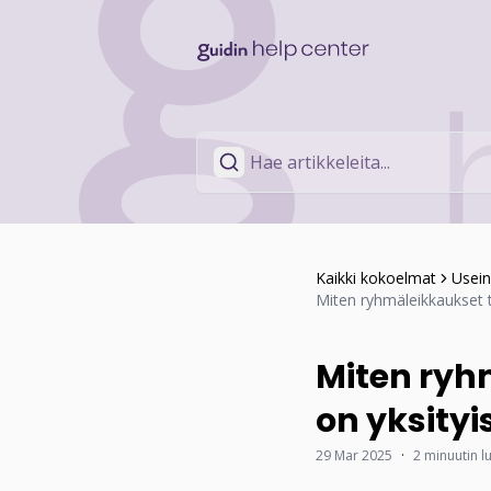
Kaikki kokoelmat
Usein
Miten ryhmäleikkaukset t
Miten ryh
on yksity
29 Mar 2025
·
2 minuutin l