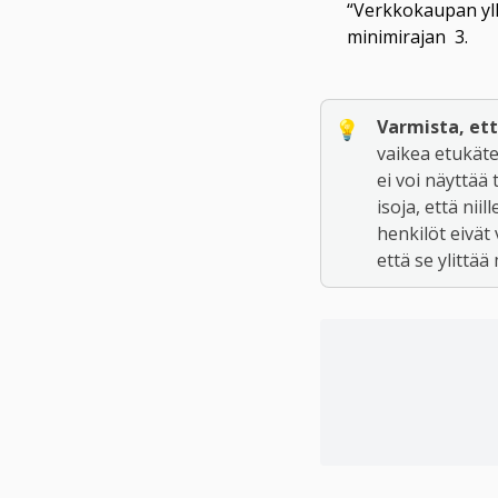
“Verkkokaupan yll
minimirajan  3.
Varmista, ett
💡
vaikea etukäte
ei voi näyttää
isoja, että ni
henkilöt eivät
että se ylittä