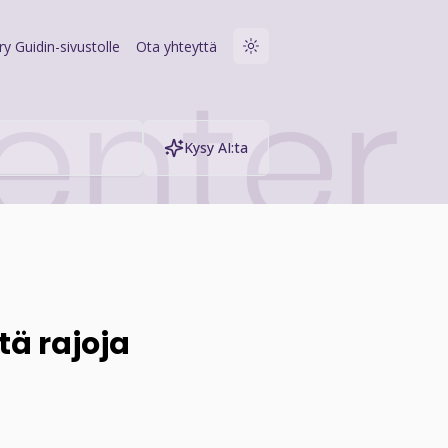
rry Guidin-sivustolle
Ota yhteyttä
Kysy AI:ta
tä rajoja