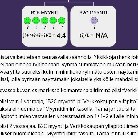
ta vaikeutetaan seuraavalla säännöllä: Yksikköjä (henkilöitä)
itellään omana ryhmänään. Ryhmä summataan mukaan heti sil
vaa yhtä suureksi kuin minimikoko ryhmätulosten näyttämi
ssi, jolla pyritään näyttämään jokaiselle yksikölle mahdolli
olevassa kuvan esimerkissä kolmantena alitiiminä olisi “Verk
olisi vain 1 vastaaja, “B2C myynti” ja “Verkkokaupan ylläpito”
ksia ei huomioida “Myyntitiimin” tasolla. Tämä johtuu siitä, 
pito” tiimien vastaajien yhteismäärä on 1+1=2 eli alle minim
 olisi 2 vastaajaa, B2C myynti ja Verkkokaupan ylläpito tiimei
kset huomioidaan “Myyntitiimin” tasolla. Tämä johtuu siitä, 