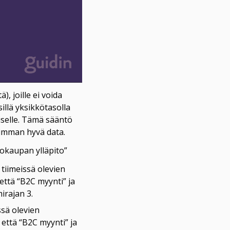
, joille ei voida 
lä yksikkötasolla 
selle. Tämä sääntö 
simman hyvä data.
kokaupan ylläpito”
 tiimeissä olevien 
että “B2C myynti” ja 
irajan 3.
ssä olevien 
että “B2C myynti” ja 