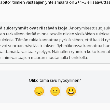
äpito” tiimien vastaajien yhteismäärä on 2+1=3 eli saavutta
ä tulosryhmät ovat riittävän isoja.
 Anonymiteettisuojauk
en tarkalleen tietää minne tasolle niiden yksiköiden tulokse
 tuloksia. Tämän takia kannattaa pyrkiä siihen, että kaikki ry
ille voi suoraan näyttää tulokset. Ryhmäkoossa kannattaa huo
 välttämättä vastaa kyselyyn. Näinollen ryhmien koko kannatt
ä minimivastaajien määrän muutamalla henkilöllä.
Oliko tämä sivu hyödyllinen?
😞
😐
😃