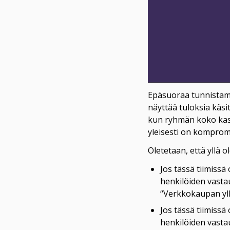
Epäsuoraa tunnistamis
näyttää tuloksia käs
kun ryhmän koko kas
yleisesti on kompromi
Oletetaan, että yllä 
Jos tässä tiimissä 
henkilöiden vastau
“Verkkokaupan yllä
Jos tässä tiimissä
henkilöiden vastau