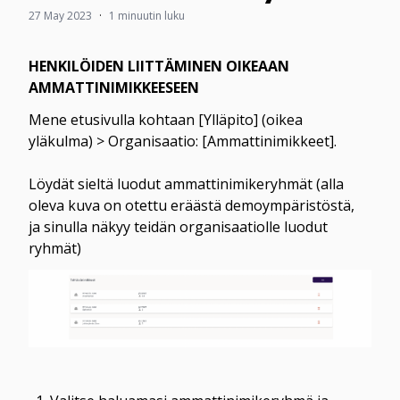
27 May 2023
·
1 minuutin luku
HENKILÖIDEN LIITTÄMINEN OIKEAAN 
Mene etusivulla kohtaan [Ylläpito] (oikea 
yläkulma) > Organisaatio: [Ammattinimikkeet].

Löydät sieltä luodut ammattinimikeryhmät (alla 
oleva kuva on otettu eräästä demoympäristöstä, 
ja sinulla näkyy teidän organisaatiolle luodut 