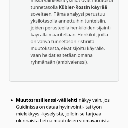
missä vaiheessa yksilöt ovat muutosta 
tunnetasolla 
Kübler-Rossin käyrää
soveltaen. Tämä analyysi perustuu 
yksilötasolla annettuihin tunteisiin, 
joiden perusteella henkilöiden sijainti 
käyrällä määritellään. Henkilöt, joilla 
on vahva tunnetason ristiriita 
muutoksesta, eivät sijoitu käyrälle, 
vaan heidät esitetään omana 
ryhmänään (ambivalenssi).
Muutosresilienssi-välilehti
 näkyy vain, jos 
Guidinissa on dataa hyvinvointi- tai työn 
mielekkyys -kyselyistä, jolloin se tarjoaa 
olennaista tietoa muutoksen voimavaroista.