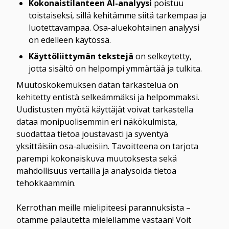
Kokonaistilanteen AI-analyysi
 poistuu 
toistaiseksi, sillä kehitämme siitä tarkempaa ja 
luotettavampaa. Osa-aluekohtainen analyysi 
on edelleen käytössä.
Käyttöliittymän tekstejä
 on selkeytetty, 
Muutoskokemuksen datan tarkastelua on 
kehitetty entistä selkeämmäksi ja helpommaksi. 
Uudistusten myötä käyttäjät voivat tarkastella 
dataa monipuolisemmin eri näkökulmista, 
suodattaa tietoa joustavasti ja syventyä 
yksittäisiin osa-alueisiin. Tavoitteena on tarjota 
parempi kokonaiskuva muutoksesta sekä 
mahdollisuus vertailla ja analysoida tietoa 
tehokkaammin.

Kerrothan meille mielipiteesi parannuksista – 
otamme palautetta mielellämme vastaan! Voit 