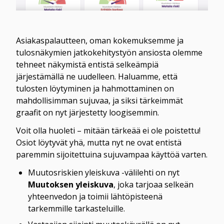
Asiakaspalautteen, oman kokemuksemme ja 
tulosnäkymien jatkokehitystyön ansiosta olemme 
tehneet näkymistä entistä selkeämpiä 
järjestämällä ne uudelleen. Haluamme, että 
tulosten löytyminen ja hahmottaminen on 
mahdollisimman sujuvaa, ja siksi tärkeimmät 
graafit on nyt järjestetty loogisemmin.
Voit olla huoleti – mitään tärkeää ei ole poistettu! 
Osiot löytyvät yhä, mutta nyt ne ovat entistä 
paremmin sijoitettuina sujuvampaa käyttöä varten.
Muutosriskien yleiskuva -välilehti on nyt 
Muutoksen yleiskuva
, joka tarjoaa selkeän 
yhteenvedon ja toimii lähtöpisteenä 
tarkemmille tarkasteluille.