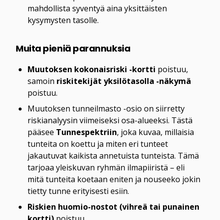
mahdollista syventyä aina yksittäisten 
kysymysten tasolle.
Muita pieniä parannuksia
Muutoksen kokonaisriski -kortti
 poistuu, 
samoin 
riskitekijät yksilötasolla -näkymä
poistuu.
Muutoksen tunneilmasto -osio on siirretty 
riskianalyysin viimeiseksi osa-alueeksi. Tästä 
pääsee 
Tunnespektriin
, joka kuvaa, millaisia 
tunteita on koettu ja miten eri tunteet 
jakautuvat kaikista annetuista tunteista. Tämä 
tarjoaa yleiskuvan ryhmän ilmapiiristä – eli 
mitä tunteita koetaan eniten ja nouseeko jokin 
tietty tunne erityisesti esiin.
Riskien huomio-nostot (vihreä tai punainen 
kortti)
 poistuu.
