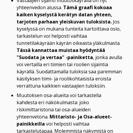
Vastaajien sijainti muutoskäyrällä on nyt 
yhteenvedon alussa. 
Tämä graafi kokoaa 
kaiken kyselystä kerätyn datan yhteen, 
tarjoten parhaan yleiskuvan tuloksista.
 Jos 
kyselyssä on mukana tunteita kartoittava osio, 
tarkastelun voi helposti vaihtaa 
tunnetilakäyrään käyrän oikeasta yläkulmasta. 
Tässä kannattaa muistaa hyödyntää 
"Suodata ja vertaa" -painiketta
, jonka avulla 
voi vertailla eri tiimien tai roolien sijaintia 
käyrällä. Suodattamalla tuloksia saa paremman 
käsityksen tiimi- ja roolikohtaisista eroista 
verrattuna kaikkien vastaajien tuloksiin.
Muutoksen osa-alueita voi tarkastella 
kahdesta eri näkökulmasta: joko 
riskimittaristona tai osa-alueiden 
yhteenvetona. 
Mittaristo- ja Osa-alueet-
painikkeilla
 voi helposti vaihtaa 
tarkastelutapaa. Molemmista näkymistä on 