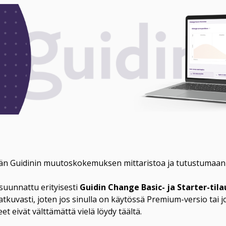
n Guidinin muutoskokemuksen mittaristoa ja tutustumaan H
uunnattu erityisesti 
Guidin Change Basic- ja Starter-tila
atkuvasti, joten jos sinulla on käytössä Premium-versio tai j
eet eivät välttämättä vielä löydy täältä.