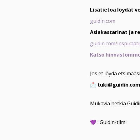
Lisätietoa löydät 
guidin.com
Asiakastarinat ja re
guidin.com/inspiraat
Katso hinnastomm
Jos et löydä etsimääs
📩 
tuki@guidin.com
Mukavia hetkiä Guidi
💜 : Guidin-tiimi