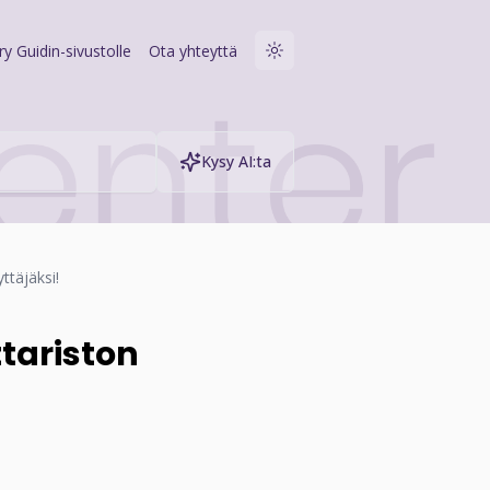
rry Guidin-sivustolle
Ota yhteyttä
Kysy AI:ta
ttäjäksi!
tariston