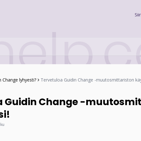
Sii
n Change lyhyesti?
Tervetuloa Guidin Change -muutosmittariston käy
a Guidin Change -muutosmit
i!
uku