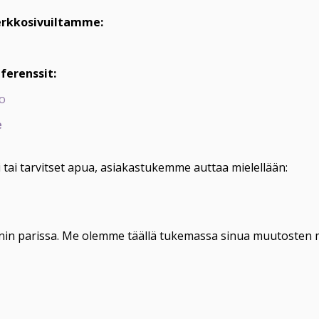
verkkosivuiltamme:
ferenssit:
io
e
i tai tarvitset apua, asiakastukemme auttaa mielellään:


nin parissa. Me olemme täällä tukemassa sinua muutosten m