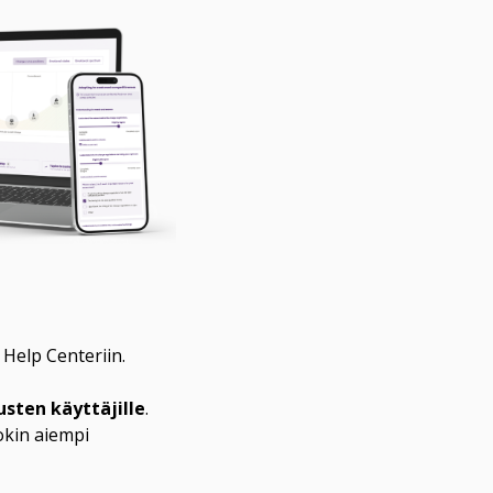
elp Centeriin.

usten käyttäjille
. 
okin aiempi 